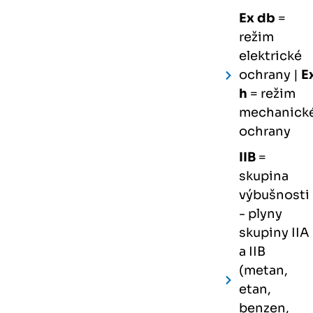
Ex db
=
režim
elektrické
ochrany |
E
h
= režim
mechanick
ochrany
IIB
=
skupina
výbušnosti
- plyny
skupiny IIA
a IIB
(metan,
etan,
benzen,