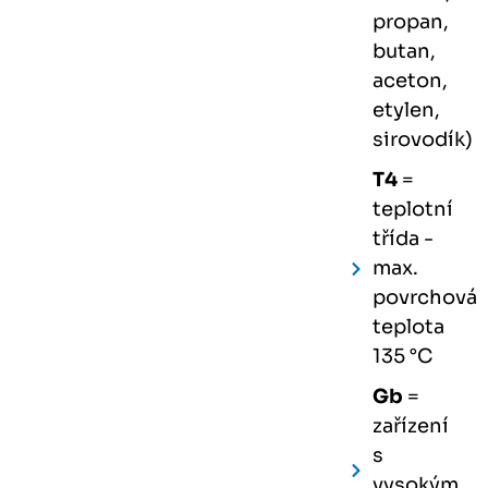
propan,
butan,
aceton,
etylen,
sirovodík)
T4
=
teplotní
třída -
max.
povrchová
teplota
135 °C
Gb
=
zařízení
s
vysokým