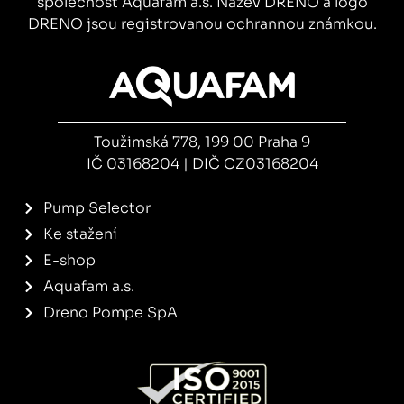
společnost Aquafam a.s. Název DRENO a logo
DRENO jsou registrovanou ochrannou známkou.
Toužimská 778, 199 00 Praha 9
IČ 03168204 | DIČ CZ03168204
Pump Selector
Ke stažení
E-shop
Aquafam a.s.
Dreno Pompe SpA