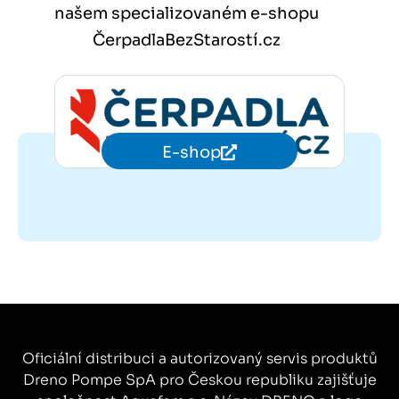
našem specializovaném e-shopu
ČerpadlaBezStarostí.cz
E-shop
Oficiální distribuci a autorizovaný servis produktů
Dreno Pompe SpA pro Českou republiku zajišťuje