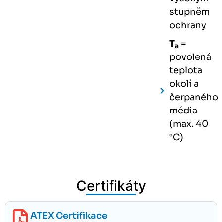
stupněm
ochrany
T
=
a
povolená
teplota
okolí a
čerpaného
média
(max. 40
°C)
Certifikáty
ATEX Certifikace