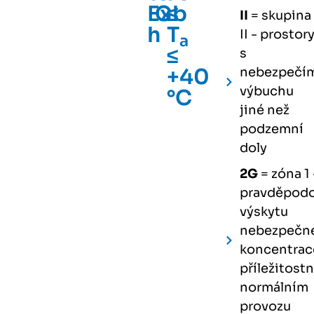
Ex
Gb
≤
II
= skupina
h
T
II - prostor
a
≤
s
+40
nebezpečí
výbuchu
°C
jiné než
podzemní
doly
2G
= zóna 1 
pravděpod
výskytu
nebezpečn
koncentrac
příležitostn
normálním
provozu