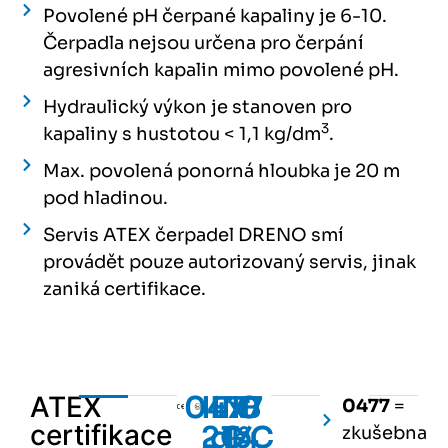
Povolené pH čerpané kapaliny je 6-10.
Čerpadla nejsou určena pro čerpání
agresivních kapalin mimo povolené pH.
Hydraulický výkon je stanoven pro
3
kapaliny s hustotou < 1,1 kg/dm
.
Max. povolená ponorná hloubka je 20 m
pod hladinou.
Servis ATEX čerpadel DRENO smí
provádět pouze autorizovaný servis, jinak
zaniká certifikace.
0477
II
Ex
IIB
0
ATEX
0477
=
certifikace
2G
db
T4
°C
zkušebna